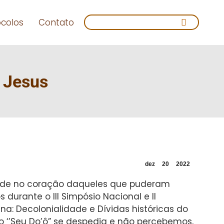
Search:
ocolos
Contato
 Jesus
dez
20
2022
udade no coração daqueles que puderam
durante o III Simpósio Nacional e II
ena: Decolonialidade e Dívidas históricas do
o ‘’Seu Do’ô” se despedia e não percebemos,