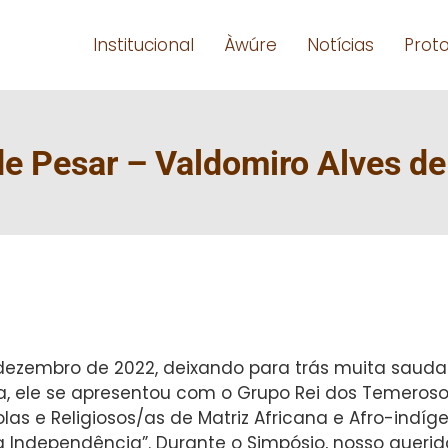
Institucional
Àwúre
Notícias
Prot
de Pesar – Valdomiro Alves de
de dezembro de 2022, deixando para trás muita sa
, ele se apresentou com o Grupo Rei dos Temerosos 
las e Religiosos/as de Matriz Africana e Afro-indíg
a Independência”. Durante o Simpósio, nosso querid