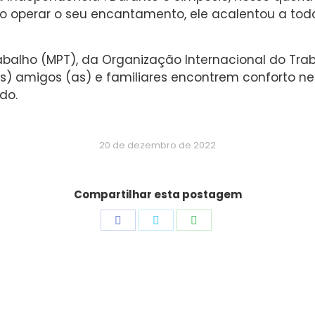
 operar o seu encantamento, ele acalentou a todos
 Trabalho (MPT), da Organização Internacional do Tr
 (as) amigos (as) e familiares encontrem confort
do.
20 de dezembro de 2022
Compartilhar esta postagem
Share
Share
Share
on
on
on
Facebook
Twitter
WhatsApp