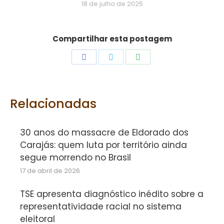
18 de julho de 2025
Compartilhar esta postagem
Share
Share
Share
on
on
on
Facebook
Twitter
WhatsApp
Relacionadas
30 anos do massacre de Eldorado dos
Carajás: quem luta por território ainda
segue morrendo no Brasil
17 de abril de 2026
TSE apresenta diagnóstico inédito sobre a
representatividade racial no sistema
eleitoral