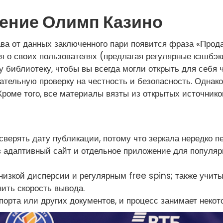
жение Олимп Казино
рава от данных заключенного пари появится фраза «Прод
я о своих пользователях (предлагая регулярные кэшбэк
 библиотеку, чтобы вы всегда могли открыть для себя 
ательную проверку на честность и безопасность. Одна
 Кроме того, все материалы вязты из открытых источник
верять дату публикации, потому что зеркала нередко пе
з адаптивный сайт и отдельное приложение для популяр
низкой дисперсии и регулярным free spins; также учит
ить скорость вывода.
порта или других документов, и процесс занимает неко