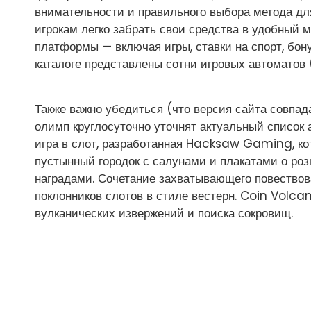
внимательности и правильного выбора метода дл
игрокам легко забрать свои средства в удобный 
платформы — включая игры, ставки на спорт, бону
каталоге представлены сотни игровых автоматов 
Также важно убедиться (что версия сайта совпад
олимп круглосуточно уточнят актуальный списо
игра в слот, разработанная Hacksaw Gaming, ко
пустынный городок с салунами и плакатами о розы
наградами. Сочетание захватывающего повество
поклонников слотов в стиле вестерн. Coin Volca
вулканических извержений и поиска сокровищ.