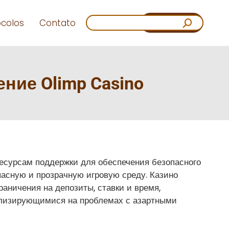
Search:
ocolos
Contato
ние Olimp Casino
ресурсам поддержки для обеспечения безопасного
пасную и прозрачную игровую среду. Казино
аничения на депозиты, ставки и время,
ализирующимися на проблемах с азартными