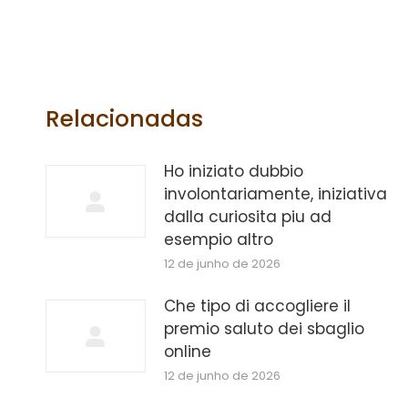
Relacionadas
Ho iniziato dubbio
involontariamente, iniziativa
dalla curiosita piu ad
esempio altro
12 de junho de 2026
Che tipo di accogliere il
premio saluto dei sbaglio
online
12 de junho de 2026