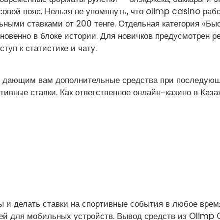
овой пояс. Нельзя не упомянуть, что olimp casino раб
ными ставками от 200 тенге. Отдельная категория «Бы
гновенно в блоке истории. Для новичков предусмотрен 
туп к статистике и чату.
 дающим вам дополнительные средства при последующи
ивные ставки. Как ответственное онлайн-казино в Каза
 и делать ставки на спортивные события в любое время
ией для мобильных устройств. Вывод средств из Olimp C