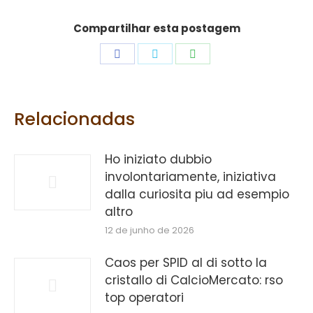
Compartilhar esta postagem
Share
Share
Share
on
on
on
Facebook
Twitter
WhatsApp
Relacionadas
Ho iniziato dubbio
involontariamente, iniziativa
dalla curiosita piu ad esempio
altro
12 de junho de 2026
Caos per SPID al di sotto la
cristallo di CalcioMercato: rso
top operatori