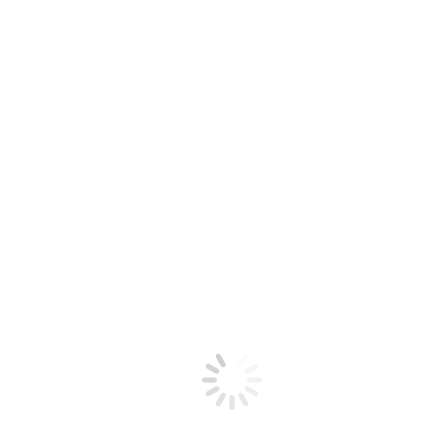
Ribeirinhos
Periferia
Fala Àwúre
Notícias
Protocolos
Contato
PF faz operação contra
suspeita de corrupção na
impressão de provas do Enem
dez
7
2021