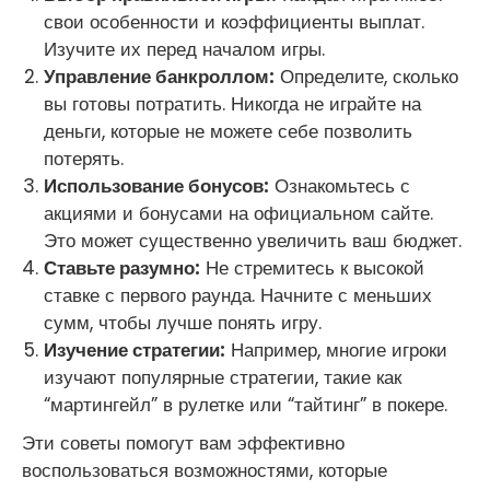
свои особенности и коэффициенты выплат.
Изучите их перед началом игры.
Управление банкроллом:
Определите, сколько
вы готовы потратить. Никогда не играйте на
деньги, которые не можете себе позволить
потерять.
Использование бонусов:
Ознакомьтесь с
акциями и бонусами на официальном сайте.
Это может существенно увеличить ваш бюджет.
Ставьте разумно:
Не стремитесь к высокой
ставке с первого раунда. Начните с меньших
сумм, чтобы лучше понять игру.
Изучение стратегии:
Например, многие игроки
изучают популярные стратегии, такие как
“мартингейл” в рулетке или “тайтинг” в покере.
Эти советы помогут вам эффективно
воспользоваться возможностями, которые