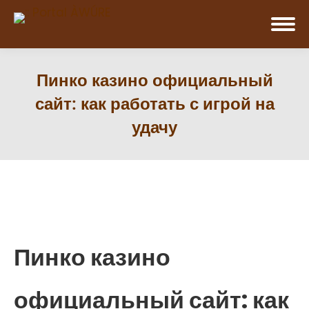
Пинко казино официальный
сайт: как работать с игрой на
удачу
Пинко казино
официальный сайт: как