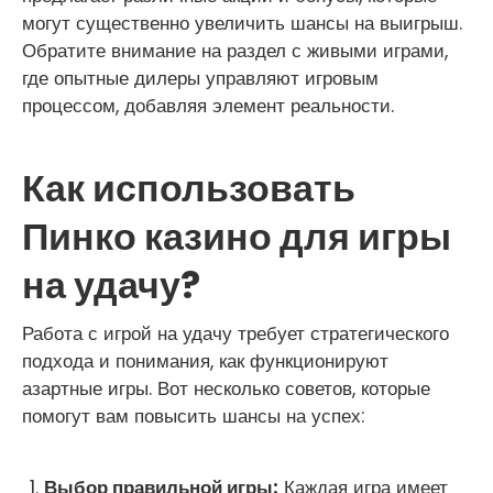
могут существенно увеличить шансы на выигрыш.
Обратите внимание на раздел с живыми играми,
где опытные дилеры управляют игровым
процессом, добавляя элемент реальности.
Как использовать
Пинко казино для игры
на удачу?
Работа с игрой на удачу требует стратегического
подхода и понимания, как функционируют
азартные игры. Вот несколько советов, которые
помогут вам повысить шансы на успех:
Выбор правильной игры:
Каждая игра имеет