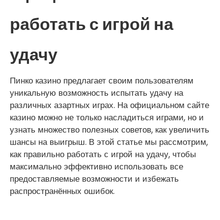
работать с игрой на
удачу
Пинко казино предлагает своим пользователям
уникальную возможность испытать удачу на
различных азартных играх. На официальном сайте
казино можно не только насладиться играми, но и
узнать множество полезных советов, как увеличить
шансы на выигрыш. В этой статье мы рассмотрим,
как правильно работать с игрой на удачу, чтобы
максимально эффективно использовать все
предоставляемые возможности и избежать
распространённых ошибок.