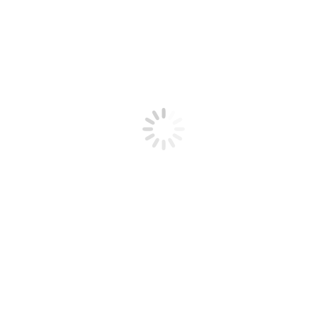
horas da sexta-feira, 26 de janeiro. Três residências de uma mesma fa
taram incendiar o trator da associação.