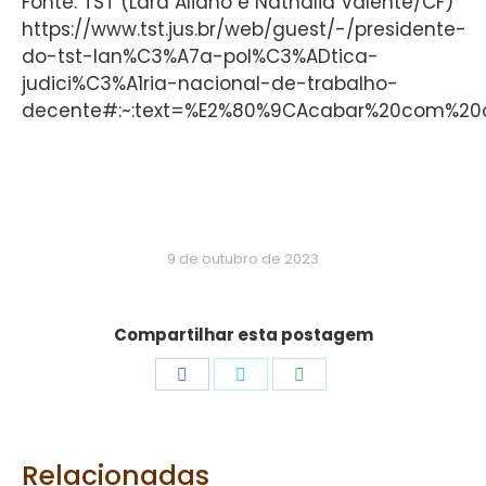
Fonte: TST (Lara Aliano e Nathália Valente/CF)
https://www.tst.jus.br/web/guest/-/presidente-
do-tst-lan%C3%A7a-pol%C3%ADtica-
judici%C3%A1ria-nacional-de-trabalho-
decente#:~:text=%E2%80%9CAcabar%20com%20
9 de outubro de 2023
Compartilhar esta postagem
Share
Share
Share
on
on
on
Facebook
Twitter
WhatsApp
Relacionadas