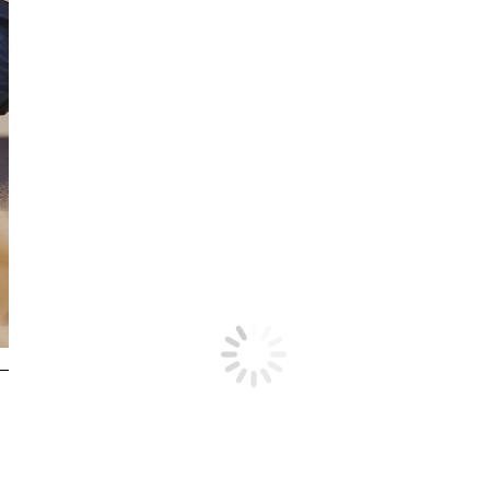
Лучшие приложения бк на Андроид
Это должна быть легальная
букмекерская контора с выгодными
условиями, обширной линией и