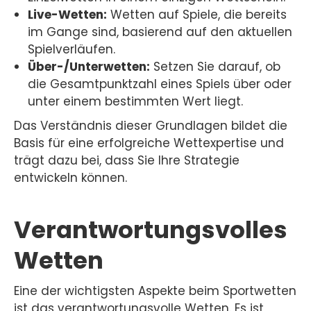
Live-Wetten:
Wetten auf Spiele, die bereits
im Gange sind, basierend auf den aktuellen
Spielverläufen.
Über-/Unterwetten:
Setzen Sie darauf, ob
die Gesamtpunktzahl eines Spiels über oder
unter einem bestimmten Wert liegt.
Das Verständnis dieser Grundlagen bildet die
Basis für eine erfolgreiche Wettexpertise und
trägt dazu bei, dass Sie Ihre Strategie
entwickeln können.
Verantwortungsvolles
Wetten
Eine der wichtigsten Aspekte beim Sportwetten
ist das verantwortungsvolle Wetten. Es ist