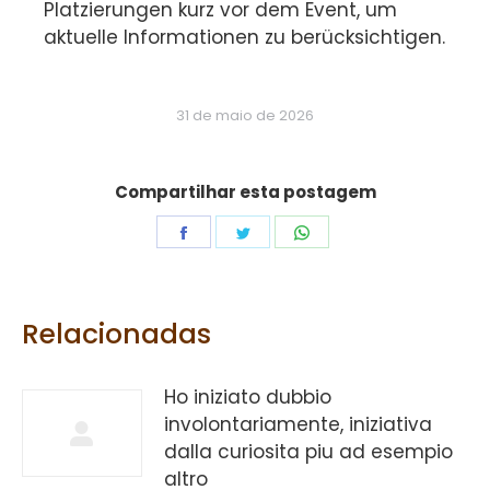
Platzierungen kurz vor dem Event, um
aktuelle Informationen zu berücksichtigen.
31 de maio de 2026
Compartilhar esta postagem
Share
Share
Share
on
on
on
Facebook
Twitter
WhatsApp
Relacionadas
Ho iniziato dubbio
involontariamente, iniziativa
dalla curiosita piu ad esempio
altro