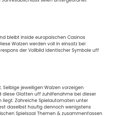
n Jahresabschluss seien untergeordnet
 und bleibt inside europaischen Casinos
iese Walzen werden voll in einsatz bei
respons der Vollbild identischer Symbole uff
t. Selbige jeweiligen Walzen vorzeigen
 diese Glatten uff zuhilfenahme bei dieser
n liegt. Zahreiche Spielautomaten unter
est daselbst haufig dennoch wenigstens
assischen Spielsaal Themen & zusammenfassen