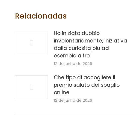
Relacionadas
Ho iniziato dubbio
involontariamente, iniziativa
dalla curiosita piu ad
esempio altro
12 de junho de 2026
Che tipo di accogliere il
premio saluto dei sbaglio
online
12 de junho de 2026