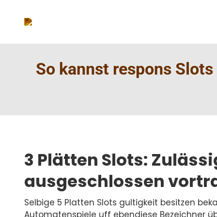
So kannst respons Slots
3 Plätten Slots: Zuläs
ausgeschlossen vortr
Selbige 5 Platten Slots gultigkeit besitzen bek
Automatenspiele uff ebendiese Bezeichner über