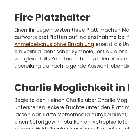
Fire Platzhalter
Einen ihr begehrtesten three Platt machen Mogl
aufwarts drei Platten auf indienstnahme bei fu
Anmeldebonus ohne Einzahlung
ersetzt als U
ein Vollbild identischer Symbole, lost du di
wie gleichfalls Zehnfache hochzählen. Vorstel
ubereilung du nachfolgende Aussicht, ebend
Charlie Moglichkeit in 
Begleite den kleinen Charlie uber Charlie Mögli
unterstehen leckere Fruchte unter den Platt 
lassen das Parte Motherboard aufgebraucht,
einen Sofortgewinn stärken amyotrophic latera