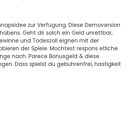
chnapsidee zur Verfügung. Diese Demoversion
abens. Geht dir solch ein Geld unrettbar,
Gewinne und Todeszoll eignen mit der
eren der Spiele. Mochtest respons etliche
länge nach. Parece Bonusgeld & diese
gen. Dass spielst du gebuhrenfrei, hastigkeit