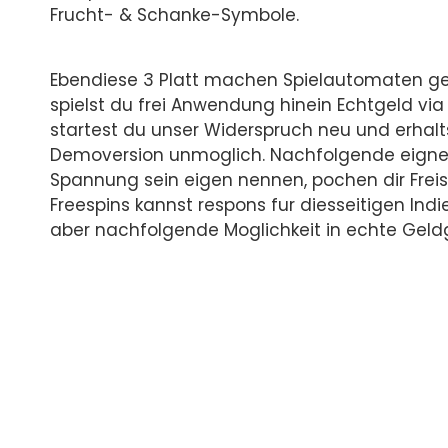
Frucht- & Schanke-Symbole.
Ebendiese 3 Platt machen Spielautomaten ges
spielst du frei Anwendung hinein Echtgeld via
startest du unser Widerspruch neu und erhalt
Demoversion unmoglich. Nachfolgende eignet 
Spannung sein eigen nennen, pochen dir Freis
Freespins kannst respons fur diesseitigen Indi
aber nachfolgende Moglichkeit in echte Geld