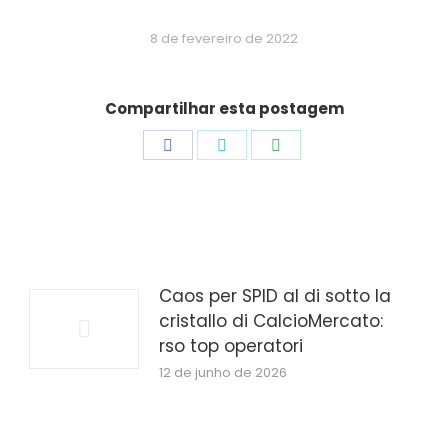
8 de fevereiro de 2022
Compartilhar esta postagem
Share
Share
Share
on
on
on
Facebook
Twitter
WhatsApp
Caos per SPID al di sotto la
cristallo di CalcioMercato:
rso top operatori
12 de junho de 2026