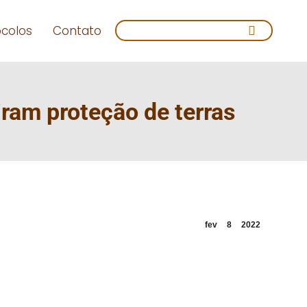
Search:
ocolos
Contato
iram proteção de terras
fev
8
2022