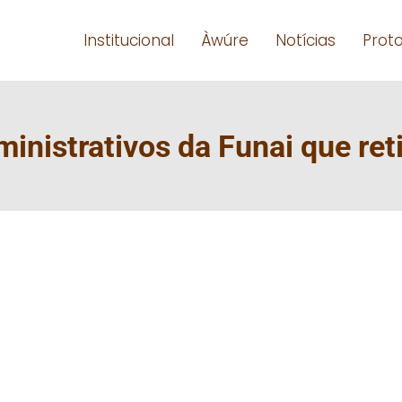
Institucional
Àwúre
Notícias
Prot
nistrativos da Funai que ret