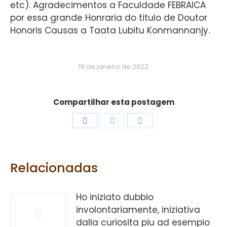
etc). Agradecimentos a Faculdade FEBRAICA
por essa grande Honraria do titulo de Doutor
Honoris Causas a Taata Lubitu Konmannanjy.
19 de janeiro de 2022
Compartilhar esta postagem
Share
Share
Share
on
on
on
Facebook
Twitter
WhatsApp
Relacionadas
Ho iniziato dubbio
involontariamente, iniziativa
dalla curiosita piu ad esempio