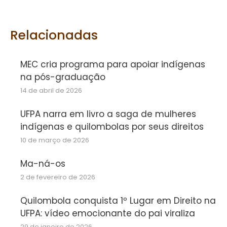
on
on
on
Facebook
Twitter
WhatsApp
Relacionadas
MEC cria programa para apoiar indígenas
na pós-graduação
14 de abril de 2026
UFPA narra em livro a saga de mulheres
indígenas e quilombolas por seus direitos
10 de março de 2026
Ma-ná-os
2 de fevereiro de 2026
Quilombola conquista 1º Lugar em Direito na
UFPA: vídeo emocionante do pai viraliza
29 de janeiro de 2026