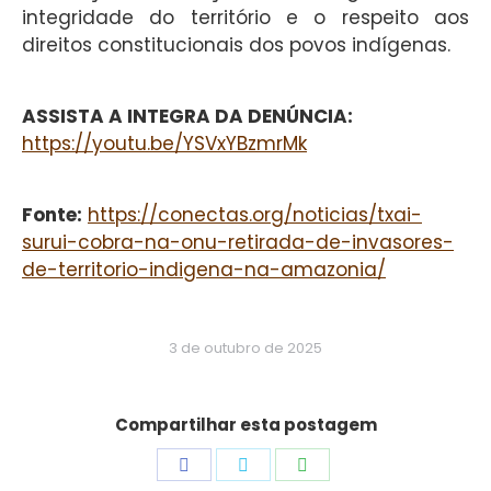
integridade do território e o respeito aos
direitos constitucionais dos povos indígenas.
ASSISTA A INTEGRA DA DENÚNCIA:
https://youtu.be/YSVxYBzmrMk
Fonte:
https://conectas.org/noticias/txai-
surui-cobra-na-onu-retirada-de-invasores-
de-territorio-indigena-na-amazonia/
3 de outubro de 2025
Compartilhar esta postagem
Share
Share
Share