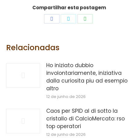
Compartilhar esta postagem
Share
Share
Share
on
on
on
Facebook
Twitter
WhatsApp
Relacionadas
Ho iniziato dubbio
involontariamente, iniziativa
dalla curiosita piu ad esempio
altro
12 de junho de 2026
Caos per SPID al di sotto la
cristallo di CalcioMercato: rso
top operatori
12 de junho de 2026