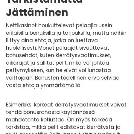
Jättäminen
Nettikasinot houkuttelevat pelaajia usein
erilaisilla bonuksilla ja tarjouksilla, mutta näihin
liittyy aina ehtoja, jotka on luettava
huolellisesti. Monet pelaajat sivuuttavat
bonusehdot, kuten kierrätysvaatimukset,
aikarajat ja sallitut pelit, mikä voi johtaa
pettymykseen, kun he eivät voi lunastaa
voittojaan. Bonusten todellinen arvo selviää
vasta ehtoja ymmärtämällä.
Esimerkiksi korkeat kierrätysvaatimukset voivat
tehdä bonusrahasta käytännössä
mahdotonta kotiuttaa. On myös tärkeää
tarkistaa, mitkä pelit edistävät kierrätystä ja