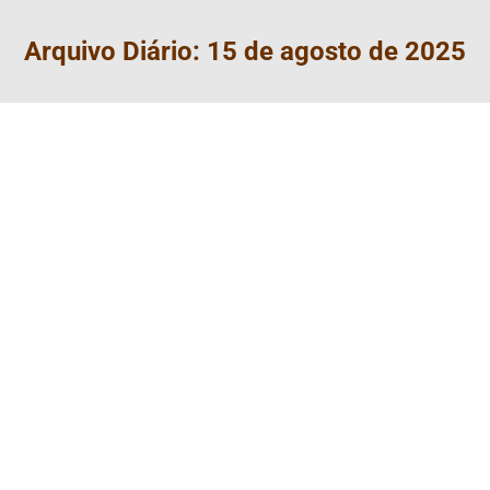
Arquivo Diário:
15 de agosto de 2025
Observatório Àwúre: dados, voz e
ação em defesa dos povos
originários e comunidades
tradicionais