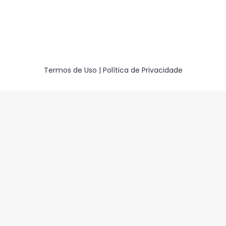
DESTAQUES
,
LINKS
Por
FELIPE VALE
15 de agosto de 2025
Termos de Uso | Política de Privacidade