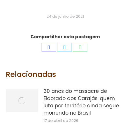
24 de junho de 2021
Compartilhar esta postagem
Share
Share
Share
on
on
on
Facebook
Twitter
WhatsApp
Relacionadas
30 anos do massacre de
Eldorado dos Carajás: quem
luta por território ainda segue
morrendo no Brasil
17 de abril de 2026