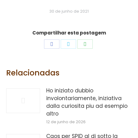
30 de junho de 2021
Compartilhar esta postagem
Share
Share
Share
on
on
on
Facebook
Twitter
WhatsApp
Relacionadas
Ho iniziato dubbio
involontariamente, iniziativa
dalla curiosita piu ad esempio
altro
12 de junho de 2026
Caos per SPID al di sotto la