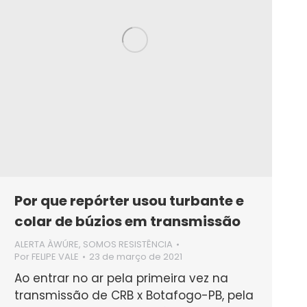
Por que repórter usou turbante e
colar de búzios em transmissão
ALERTA ÀWÚRE
,
SOMOS RESISTÊNCIA
Por
FELIPE VALE
23 de março de 2021
Ao entrar no ar pela primeira vez na
transmissão de CRB x Botafogo-PB, pela