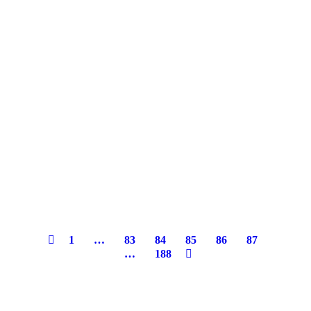
Pacto pela Juventude vai abrir 800 bolsas
a jovens da periferia do Rio
1
…
83
84
85
86
87
…
188