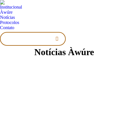
Institucional
Àwúre
Notícias
Protocolos
Contato
Search:
Notícias Àwúre
Partes de Xangai retomam lockdown da
covid-19 e Pequim anuncia restrições