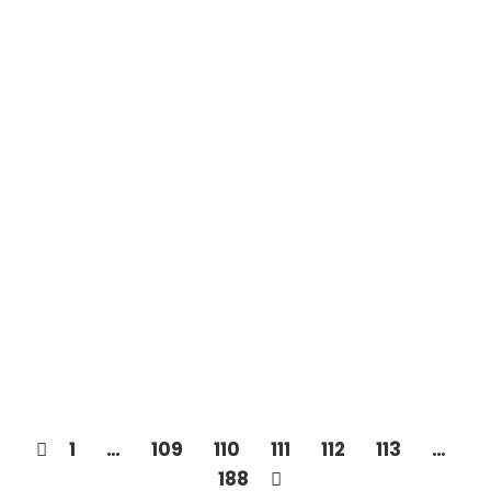
Projeto Àwúre fortalece cultura e
agropecuária de aldeias indígenas
através do cultivo de alimentos
agroecológicos
1
…
109
110
111
112
113
…
188